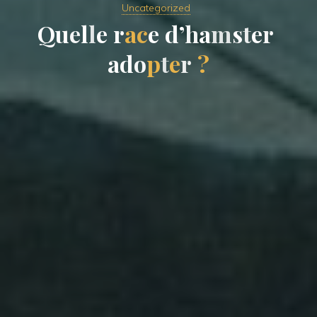
Uncategorized
Q
u
e
l
l
e
r
a
c
e
d
’
h
a
m
s
t
e
r
a
d
o
p
t
e
r
?