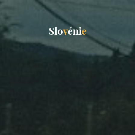
S
l
o
v
é
n
i
e