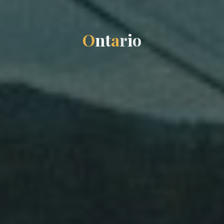
O
n
t
a
r
i
o