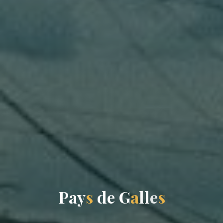
P
a
y
s
d
e
G
a
l
l
e
s