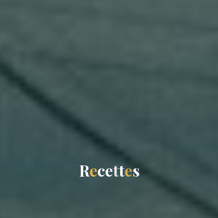
R
e
c
e
t
t
e
s