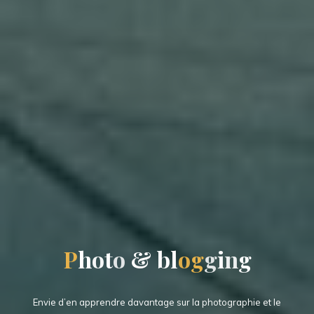
P
h
o
t
o
&
b
l
o
g
g
i
n
g
Envie d’en apprendre davantage sur la photographie et le