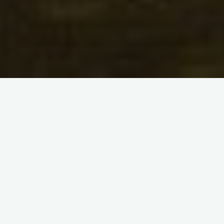
Bonjour, comment vas-tu ? Nous sommes qu’en novembre,
mais j’avais envie de te présenter des films à regarder pour