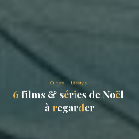
Culture
Lifestyle
6
f
i
l
m
s
&
s
é
r
i
e
s
d
e
N
o
ë
l
à
r
e
g
a
r
d
e
r