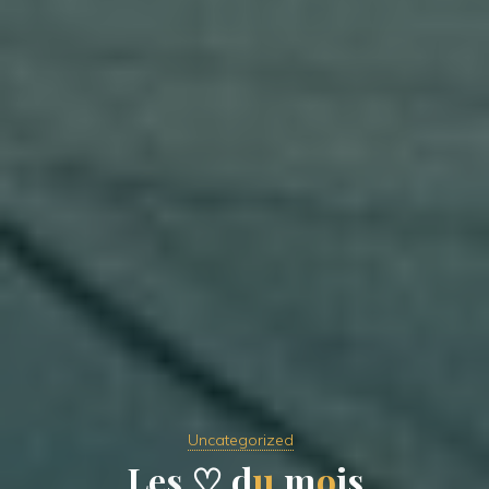
Uncategorized
L
e
s
♡
d
u
m
o
i
s