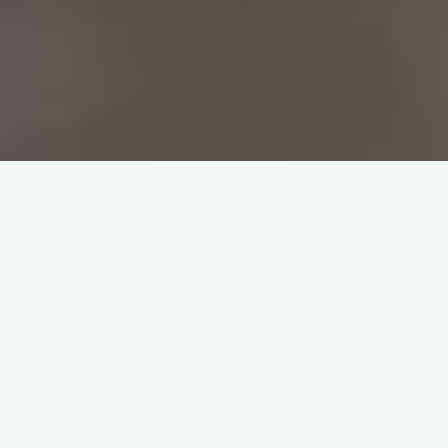
Noël approche et il est temps de commencer à réfléchir à
des idées de cadeaux. Pour t’aider à préparer ta
liste de
Noël
ou à trouver des
idées livresques
pour tes proches, je
t’ai préparé une petite sélection.
Dans cette liste, tu trouveras différentes idées de cadeaux
pour les
fans de livres
. J’ai essayé de regrouper des
produits adaptés à tous les budgets. Tu pourras donc
trouver des cadeaux facilement pour tes proches ! Tu peux
aussi découvrir ma
liste complète de romans de Noël
!