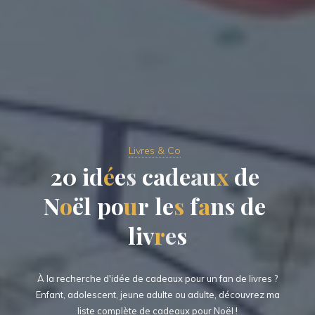
Livres & Co
2
0
0
i
d
é
e
s
c
a
d
d
e
a
u
x
d
d
e
N
o
ë
l
p
o
u
r
l
e
s
f
a
n
s
s
d
e
l
i
v
v
r
e
s
À la recherche d'idée de cadeaux pour un fan de livres ?
Enfant, adolescent, jeune adulte ou adulte, découvrez ma
liste complète de cadeaux pour Noël !