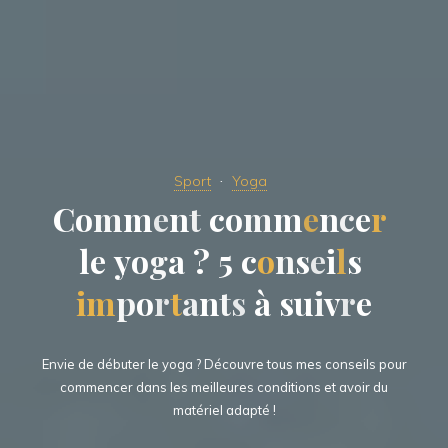
Sport
Yoga
C
o
m
m
e
n
t
c
o
m
m
e
n
c
e
r
l
e
e
y
o
g
g
a
?
5
c
o
n
s
e
i
l
s
i
m
p
o
r
t
a
n
t
s
à
s
u
i
v
v
r
r
e
Envie de débuter le yoga ? Découvre tous mes conseils pour
commencer dans les meilleures conditions et avoir du
matériel adapté !