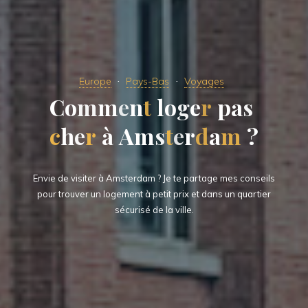
Europe
Pays-Bas
Voyages
C
o
m
m
e
n
t
l
o
g
e
r
p
a
s
c
h
e
r
à
A
m
s
t
e
r
d
a
m
?
Envie de visiter à Amsterdam ? Je te partage mes conseils
pour trouver un logement à petit prix et dans un quartier
sécurisé de la ville.