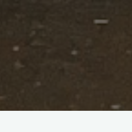
Depuis quelques mois, j’essaie de
voyager à petit prix
en
France et en
Europe
durant de longs week-ends. C’est