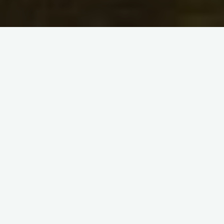
Bonjour, comment allez vous ? Au début des soldes ( oui ça
date..) j’ai acheté ce pack avec l’ensemble des masques
Sephora et du coup j’en profite pour vous donner mon avis
dessus.