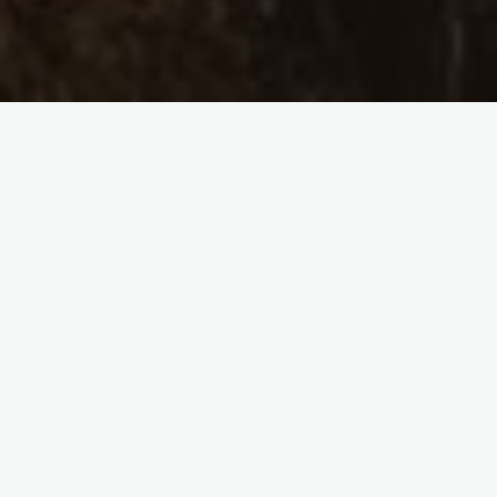
Hello, aujourd’hui nous restons en
Europe
, pour partir en
Irlande
! À quelques heures de la France, ce pays est idéal
pour les séjours linguistiques. C’est une des rares
destinations qui permet d’apprendre l’anglais en restant en
Europe. De plus, contrairement à l’Angleterre, il utilise la
même monnaie et les démarches administratives sont
simplifiées.
Pas encore convaincu(e) ? Découvre toutes les bonnes
raisons et les organismes pour partir faire un
séjour
linguistique
ou
étudier en Irlande
. Je te donne aussi mon
avis sur les agences qui proposent ce genre de voyage à
l’étranger pour les jeunes.