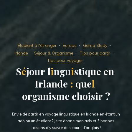
Étudiant à l'étranger
Europe
Gama Study
Irlande
Séjour & Organisme
Tips pour partir
Tips pour voyager
S
é
j
o
u
r
l
i
n
g
u
i
s
t
i
q
u
e
e
n
I
r
l
a
n
d
e
:
q
u
e
l
o
r
g
a
n
i
s
m
e
c
h
o
i
s
i
r
?
Envie de partir en voyage linguistique en Irlande en étant un
ado ou un étudiant ? Je te donne mon avis et 3 bonnes
raisons d'y suivre des cours d'anglais !