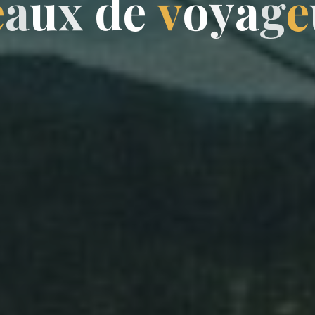
e
a
u
x
d
e
v
o
y
a
g
e