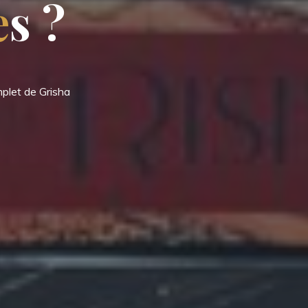
e
s
?
mplet de Grisha