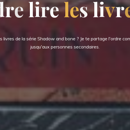
d
r
e
l
i
r
e
l
e
s
l
i
v
r
les livres de la série Shadow and bone ? Je te partage l'ordre co
jusqu'aux personnes secondaires.