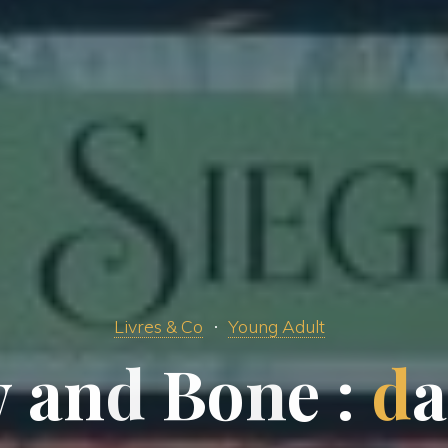
Livres & Co
Young Adult
w
a
n
d
B
o
n
e
:
d
a