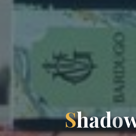
S
h
a
d
o