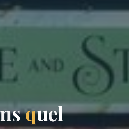
n
s
q
u
e
l