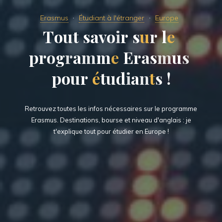
Erasmus
Étudiant à l'étranger
Europe
T
T
o
u
t
s
a
v
o
i
r
s
u
r
l
l
e
p
r
o
g
r
a
m
m
e
E
r
a
s
m
u
u
s
p
o
u
r
é
t
u
u
d
i
i
a
n
t
s
!
Retrouvez toutes les infos nécessaires sur le programme
Erasmus. Destinations, bourse et niveau d'anglais : je
t'explique tout pour étudier en Europe !