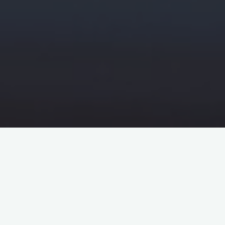
Hello, aujourd’hui nous allons parler du
programme
Erasmus Mundus
. Depuis 1987, il envoie des
étudiants
européens
et depuis peu Turcs dans d’autres universités
afin de réaliser des échanges.
Je vais essayer de te résumer toutes les informations
possibles qui pourraient t’aider à te lancer dans l’aventure