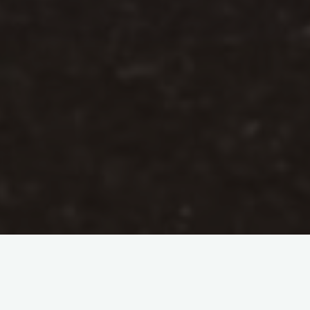
Hello, comment vas-tu ? Aujourd’hui nous allons parler de
logement à l’étranger
. Lors d’un voyage, l’
hébergement
a
coût conséquent sur le budget total. Pour le transport, il