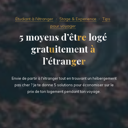
Étudiant à l'étranger
Stage & Experience
Tips
pour voyager
5
m
o
y
e
n
s
d
’
ê
t
r
e
l
o
g
é
g
r
a
t
u
i
t
e
m
e
n
t
à
l
’
é
t
r
a
n
g
e
r
Envie de partir à l'étranger tout en trouvant un hébergement
pas cher ? Je te donne 5 solutions pour économiser sur le
prix de ton logement pendant ton voyage.