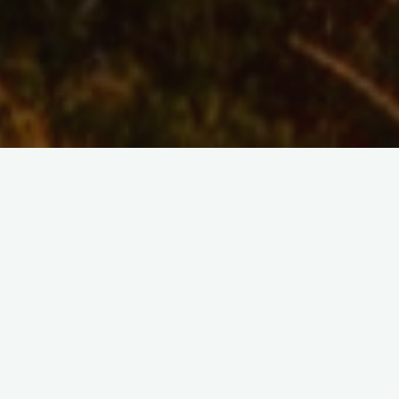
À la recherche d’un séjour linguistique original ? Découvre
les séjours linguistiques réalisés spécialement sur mesure
par le CEI ! Grâce à ce voyage original, tu pourras vivre une
expérience unique
en vivant avec une famille d’accueil sud-
africaine et donc découvrir le pays comme un local.
Je vais te présenter toutes les particularités du
séjour
linguistique sur mesure
proposé par le CEI en Afrique du
Sud. Cette expérience est accessible à partir de 10 ans et
sans limite d’âge.