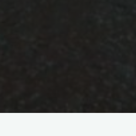
Envie de sortir de ton quotidien tout en restant dans la
région parisienne
? Je t’ai listé 5 micro-aventures à réaliser