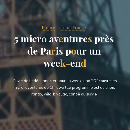
France
Île de France
5
m
m
i
c
r
o
a
v
e
n
n
t
u
r
e
s
p
r
r
è
s
d
d
e
P
a
r
i
s
p
o
u
r
u
r
u
u
n
w
e
e
k
-
e
n
d
Envie de te déconnecter pour un week-end ? Découvre les
micro-aventures de Chilowé ! Le programme est au choix :
rando, vélo, bivouac, canoë ou survie !