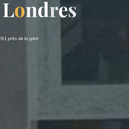
L
o
n
d
d
r
e
s
261 près de la gare