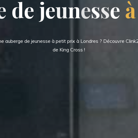
e
d
e
j
e
u
n
e
s
s
e
à
ne auberge de jeunesse à petit prix à Londres ? Découvre Clink
de King Cross !