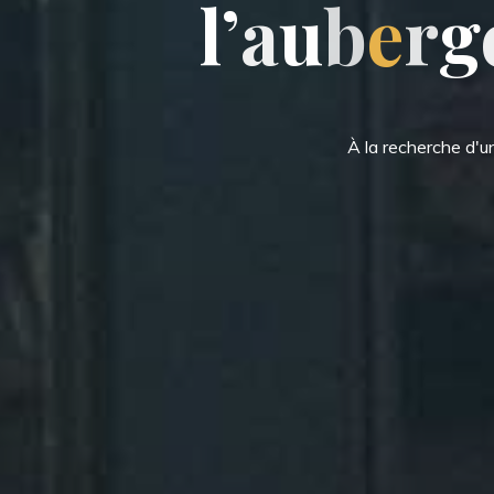
l
’
a
u
b
e
r
g
À la recherche d'u