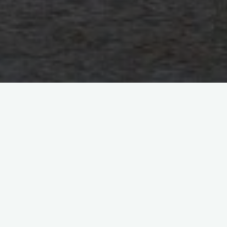
Envie de découvrir l’Europe autrement pour tes prochaines
vacances ? Pour ça, rien de mieux que de réaliser en
croisière fluviale. En Europe, de nombreux trajets sont
disponibles et peuvent se faire en famille, en couple ou en
solo. Pendant quelques jours ou pour plusieurs semaines, tu
pourras alors
découvrir une partie de l’Europe
.
Ce genre de voyage sur l’eau est l’occasion parfaite pour
mêler détente et culture
. En fonction de tes envies et de ton
budget, tu peux facilement trouver une croisière fluviale qui
te correspond. Je t’ai d’ailleurs préparé une
liste des