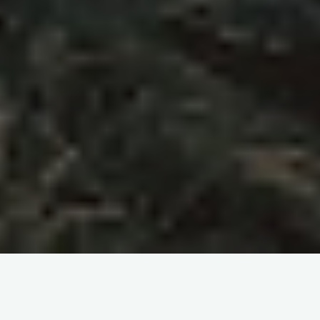
Hello, aujourd’hui nous partons à la découverte de Milan en
Italie. Après t’avoir proposé un
city guide complet pour
séjourner à Milan
, j’ai décidé de te partager cinq activités à