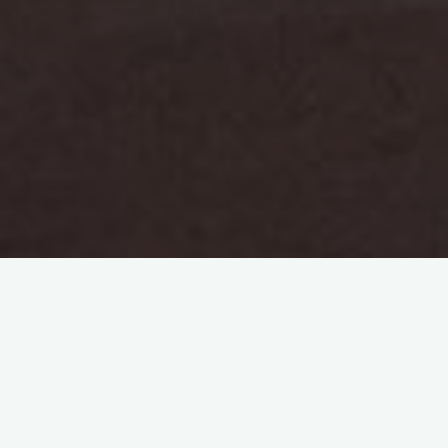
Hello, aujourd’hui nous partons à la
découverte de Lyon
sous la pluie
. Que tu habites dans la ville ou que tu sois de
passage pour quelques jours, tu es peut-être à la recherche
d’activités quand le temps est maussade. J’ai donc décidé
de te lister quelques idées de choses à faire lorsqu’il ne fait
pas beau.